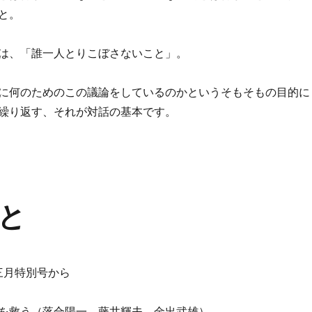
と。
は、「誰一人とりこぼさないこと」。
に何のためのこの議論をしているのかというそもそもの目的に
繰り返す、それが対話の基本です。
と
三月特別号から
を救う（落合陽一、藤井輝夫、金出武雄）