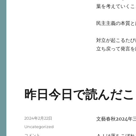
葉を考えていくこ
民主主義の本質と
対立が起こるたび
立ち戻って発言を
昨日今日で読んだこ
投
2024年2月22日
文藝春秋2024年
稿
カ
Uncategorized
日:
テ
昨
コメント
ＡＩは落ちこぼれ