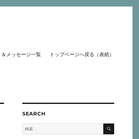
ト＆メッセージ一覧
トップページへ戻る（表紙）
SEARCH
検
検
索
索: