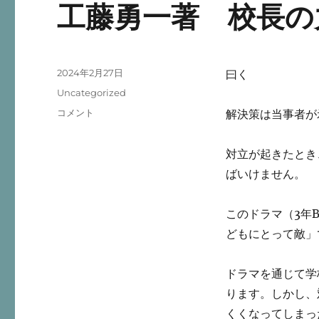
工藤勇一著 校長の
投
2024年2月27日
曰く
稿
カ
Uncategorized
日:
テ
工
コメント
解決策は当事者が
ゴ
藤
リ
勇
ー
対立が起きたとき
一
著
ばいけません。
校
長
このドラマ（3年
の
力
どもにとって敵」
読
了
ドラマを通じて学
に
ります。しかし、
くくなってしまっ