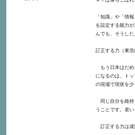
ゴ
日
リ
今
ー
「知識」や「情報
日
で
を設定する能力が
読
んでも、そうした
ん
だ
こ
訂正する力（東浩
と
に
もう日本はだめ
になるのは、トッ
の現場で現状を少
同じ自分を維持
うことです。老い
訂正する力は成