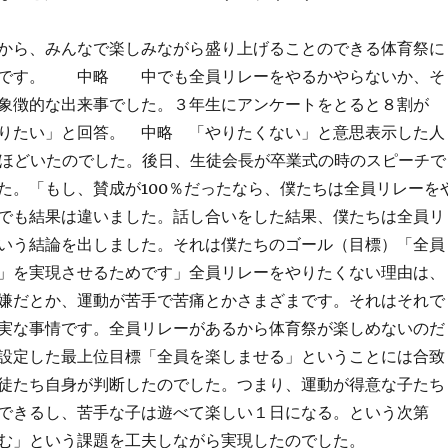
から、みんなで楽しみながら盛り上げることのできる体育祭に
のです。 中略 中でも全員リレーをやるかやらないか、そ
象徴的な出来事でした。３年生にアンケートをとると８割が
りたい」と回答。 中略 「やりたくない」と意思表示した人
人ほどいたのでした。後日、生徒会長が卒業式の時のスピーチで
た。「もし、賛成が100％だったなら、僕たちは全員リレーを
でも結果は違いました。話し合いをした結果、僕たちは全員リ
いう結論を出しました。それは僕たちのゴール（目標）「全員
」を実現させるためです」全員リレーをやりたくない理由は、
嫌だとか、運動が苦手で苦痛とかさまざまです。それはそれで
実な事情です。全員リレーがあるから体育祭が楽しめないのだ
設定した最上位目標「全員を楽しませる」ということには合致
徒たち自身が判断したのでした。つまり、運動が得意な子たち
できるし、苦手な子は遊べて楽しい１日になる。という次第
む」という課題を工夫しながら実現したのでした。